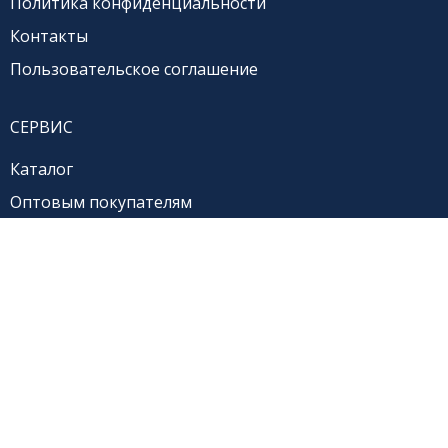
Политика конфиденциальности
Контакты
Пользовательское соглашение
СЕРВИС
Каталог
Оптовым покупателям
Доставка и оплата
Обмен и возврат
8 800 250 41 34
+7 (4712) 54-02-14
(АТС)
darimir.kursk@mail.ru