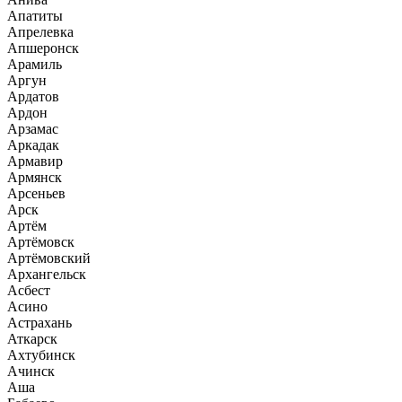
Апатиты
Апрелевка
Апшеронск
Арамиль
Аргун
Ардатов
Ардон
Арзамас
Аркадак
Армавир
Армянск
Арсеньев
Арск
Артём
Артёмовск
Артёмовский
Архангельск
Асбест
Асино
Астрахань
Аткарск
Ахтубинск
Ачинск
Аша