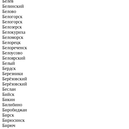
Белёв
Белинский
Белово
Белогорск
Белогорск
Белозерск
Белокуриха
Беломорск
Белорецк
Белореченск
Белоусово
Белоярский
Белый
Бердск
Березники
Берёзовский
Берёзовский
Беслан
Бийск
Бикин
Билибино
Биробиджан
Бирск
Бирюсинск
Бирюч