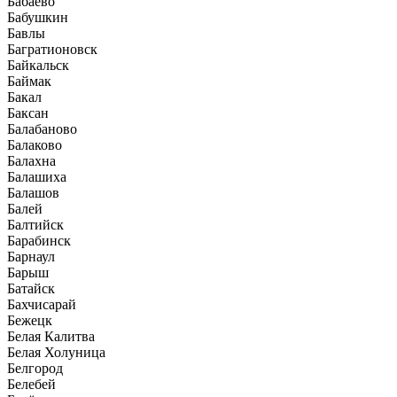
Бабаево
Бабушкин
Бавлы
Багратионовск
Байкальск
Баймак
Бакал
Баксан
Балабаново
Балаково
Балахна
Балашиха
Балашов
Балей
Балтийск
Барабинск
Барнаул
Барыш
Батайск
Бахчисарай
Бежецк
Белая Калитва
Белая Холуница
Белгород
Белебей