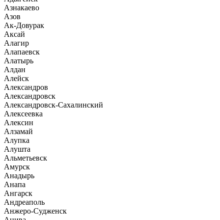
Азнакаево
Азов
Ак-Довурак
Аксай
Алагир
Алапаевск
Алатырь
Алдан
Алейск
Александров
Александровск
Александровск-Сахалинский
Алексеевка
Алексин
Алзамай
Алупка
Алушта
Альметьевск
Амурск
Анадырь
Анапа
Ангарск
Андреаполь
Анжеро-Судженск
Анива