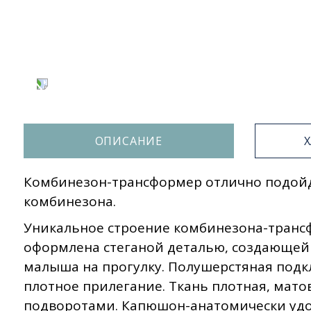
ОПИСАНИЕ
Комбинезон-трансформер отлично подойдет
комбинезона.
Уникальное строение комбинезона-трансф
оформлена стеганой деталью, создающей с
малыша на прогулку. Полушерстяная подкл
плотное прилегание. Ткань плотная, мато
подворотами. Капюшон-анатомически удо