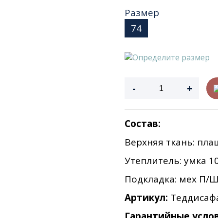
Размер
74
Определите размер
-
+
Состав:
Верхняя ткань: п
ла
Утеплитель: умка
1
Подкладка: мех П/Ш
Артикул:
Теддисаф
Гарантийные услов