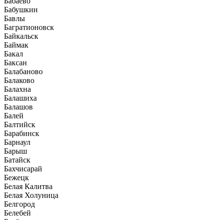
Бабаево
Бабушкин
Бавлы
Багратионовск
Байкальск
Баймак
Бакал
Баксан
Балабаново
Балаково
Балахна
Балашиха
Балашов
Балей
Балтийск
Барабинск
Барнаул
Барыш
Батайск
Бахчисарай
Бежецк
Белая Калитва
Белая Холуница
Белгород
Белебей