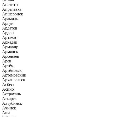
Апатиты
Апрелевка
Апшеронск
Арамиль
Аргун
Ардатов
Ардон
Арзамас
Аркадак
Армавир
Армянск
Арсеньев
Арск
Артём
Артёмовск
Артёмовский
Архангельск
Асбест
Асино
Астрахань
Аткарск
Ахтубинск
Ачинск
Аша