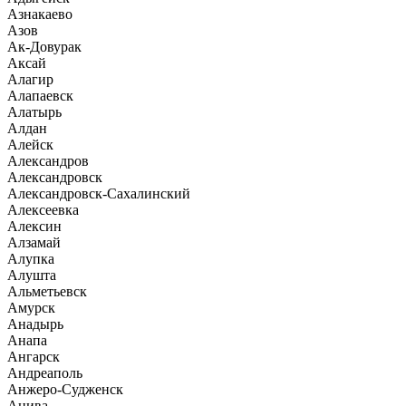
Азнакаево
Азов
Ак-Довурак
Аксай
Алагир
Алапаевск
Алатырь
Алдан
Алейск
Александров
Александровск
Александровск-Сахалинский
Алексеевка
Алексин
Алзамай
Алупка
Алушта
Альметьевск
Амурск
Анадырь
Анапа
Ангарск
Андреаполь
Анжеро-Судженск
Анива