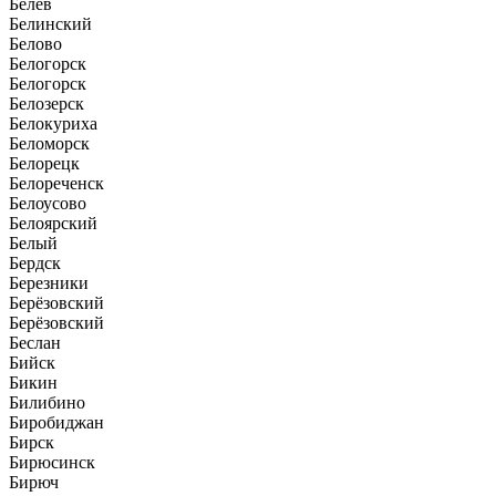
Белёв
Белинский
Белово
Белогорск
Белогорск
Белозерск
Белокуриха
Беломорск
Белорецк
Белореченск
Белоусово
Белоярский
Белый
Бердск
Березники
Берёзовский
Берёзовский
Беслан
Бийск
Бикин
Билибино
Биробиджан
Бирск
Бирюсинск
Бирюч